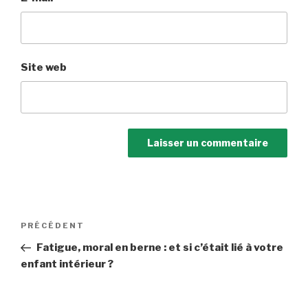
Site web
Navigation
Article
PRÉCÉDENT
de
précédent
Fatigue, moral en berne : et si c’était lié à votre
l’article
enfant intérieur ?