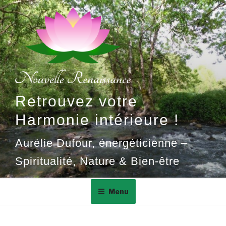
Aller
au
contenu
principal
Retrouvez votre
Harmonie intérieure !
Aurélie Dufour, énergéticienne –
Spiritualité, Nature & Bien-être
Menu