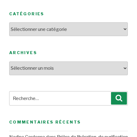
CATÉGORIES
Catégories
ARCHIVES
Archives
Recherche
Reche
pour
:
COMMENTAIRES RÉCENTS