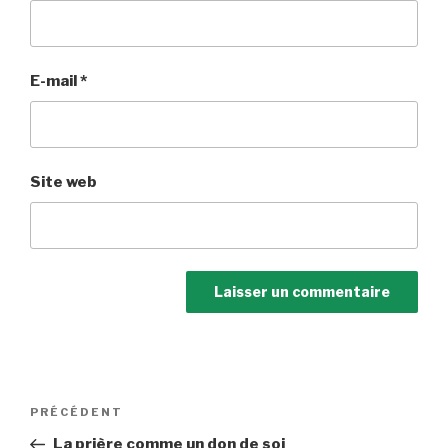
E-mail
*
Site web
Navigation
Article
PRÉCÉDENT
de
précédent
La prière comme un don de soi