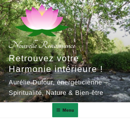
Aller
au
contenu
principal
Retrouvez votre
Harmonie intérieure !
Aurélie Dufour, énergéticienne –
Spiritualité, Nature & Bien-être
Menu