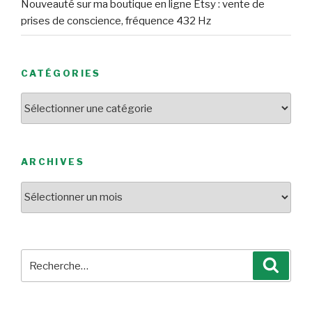
Nouveauté sur ma boutique en ligne Etsy : vente de
prises de conscience, fréquence 432 Hz
CATÉGORIES
Catégories
ARCHIVES
Archives
Recherche
Reche
pour
: