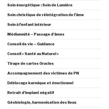
début
Soin énergétique : Soin de Lumière
de
printemps
Soin christique de réintégration de l’âme
2025 »
Soin à l’enfant intérieur
Médiumnité – Passage d’âmes
Conseil de vie – Guidance
Conseil « Santé au Naturel »
Tirage de cartes Oracles
Accompagnement des victimes de PN
Déblocage karmique et émotionnel
Retrait d’implant négatif
Géobiologie, harmonisation des lieux