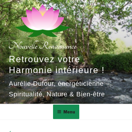
Aller
au
contenu
principal
Retrouvez votre
Harmonie intérieure !
Aurélie Dufour, énergéticienne –
Spiritualité, Nature & Bien-être
Menu