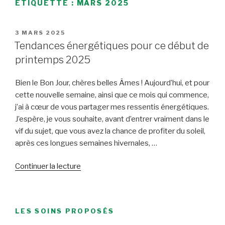
ÉTIQUETTE :
MARS 2025
PUBLIÉ
3 MARS 2025
LE
Tendances énergétiques pour ce début de
printemps 2025
Bien le Bon Jour, chères belles Âmes ! Aujourd’hui, et pour
cette nouvelle semaine, ainsi que ce mois qui commence,
j’ai à cœur de vous partager mes ressentis énergétiques.
J’espère, je vous souhaite, avant d’entrer vraiment dans le
vif du sujet, que vous avez la chance de profiter du soleil,
après ces longues semaines hivernales, …
de
Continuer la lecture
« Tendances
énergétiques
pour
LES SOINS PROPOSÉS
ce