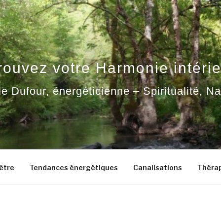
rouvez votre Harmonie intérie
ie Dufour, énergéticienne – Spiritualité, N
-être
Tendances énergétiques
Canalisations
Thérap