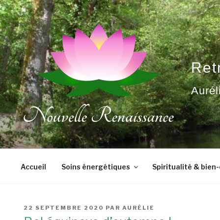
Aller
au
contenu
principal
Ret
Aurél
Accueil
Soins énergétiques
Spiritualité & bien
PUBLIÉ
22 SEPTEMBRE 2020
PAR
AURÉLIE
LE