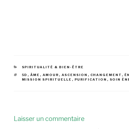
CATÉGORIES
SPIRITUALITÉ & BIEN-ÊTRE
ÉTIQUETTES
5D
,
ÂME
,
AMOUR
,
ASCENSION
,
CHANGEMENT
,
É
MISSION SPIRITUELLE
,
PURIFICATION
,
SOIN É
Laisser un commentaire