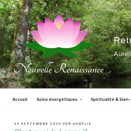
Aller
au
contenu
principal
Ret
Aurél
Accueil
Soins énergétiques
Spiritualité & bien
PUBLIÉ
23 SEPTEMBRE 2020
PAR
AURÉLIE
LE