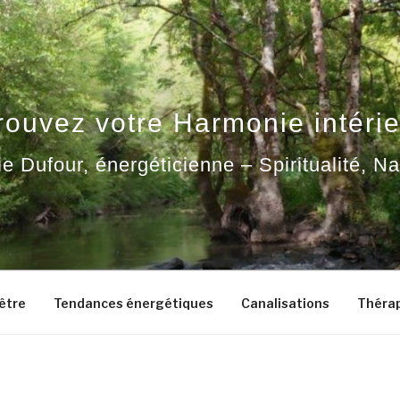
rouvez votre Harmonie intérie
ie Dufour, énergéticienne – Spiritualité, N
-être
Tendances énergétiques
Canalisations
Thérap