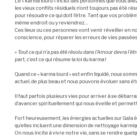
Le « karma lourd » inclut des personnes que vous alle
les vieux conflits résiduels n’ont toujours pas été réso
pour résoudre ce qui doit l’être. Tant que vos problè
même endroit ou y reviendrez…
Ces lieux ou ces personnes vont venir réveiller en nou
conscience, pour réparer les erreurs de vies passées
« Tout ce qui n’a pas été résolu dans l’Amour devra l’être
part, c’est ce qui résume la loi du karma !
Quand ce « karma lourd » est enfin liquidé, nous somme
actuel, de plus beau et nous pouvons évoluer sans êtr
Il faut parfois plusieurs vies pour arriver à se débar
d’avancer spirituellement qui nous éveille et permette
Fort heureusement, les énergies actuelles sur Gaïa é
qu’elles incluent une dimension de nettoyage karmique,
On nous incite à vivre notre vie, sans se rendre quelqu