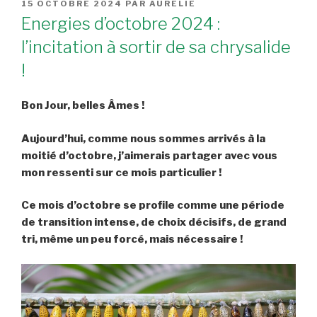
PUBLIÉ
15 OCTOBRE 2024
PAR
AURÉLIE
LE
Energies d’octobre 2024 :
l’incitation à sortir de sa chrysalide
!
Bon Jour, belles Âmes !
Aujourd’hui, comme nous sommes arrivés à la
moitié d’octobre, j’aimerais partager avec vous
mon ressenti sur ce mois particulier !
Ce mois d’octobre se profile comme une période
de transition intense, de choix décisifs, de grand
tri, même un peu forcé, mais nécessaire !