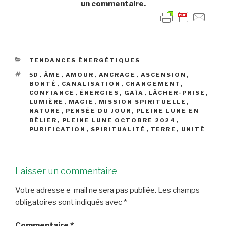
un commentaire.
CATÉGORIES
TENDANCES ÉNERGÉTIQUES
ÉTIQUETTES
5D
,
ÂME
,
AMOUR
,
ANCRAGE
,
ASCENSION
,
BONTÉ
,
CANALISATION
,
CHANGEMENT
,
CONFIANCE
,
ÉNERGIES
,
GAÏA
,
LÂCHER-PRISE
,
LUMIÈRE
,
MAGIE
,
MISSION SPIRITUELLE
,
NATURE
,
PENSÉE DU JOUR
,
PLEINE LUNE EN
BÉLIER
,
PLEINE LUNE OCTOBRE 2024
,
PURIFICATION
,
SPIRITUALITÉ
,
TERRE
,
UNITÉ
Laisser un commentaire
Votre adresse e-mail ne sera pas publiée.
Les champs
obligatoires sont indiqués avec
*
Commentaire
*