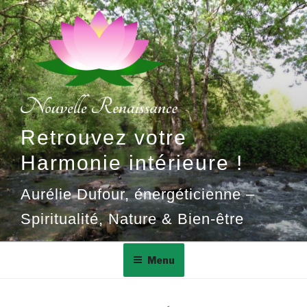
Aller
au
contenu
principal
Retrouvez votre
Harmonie intérieure !
Aurélie Dufour, énergéticienne –
Spiritualité, Nature & Bien-être
Menu