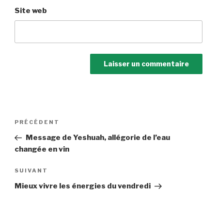
Site web
Navigation
Article
PRÉCÉDENT
de
précédent
Message de Yeshuah, allégorie de l’eau
l’article
changée en vin
Article
SUIVANT
suivant
Mieux vivre les énergies du vendredi