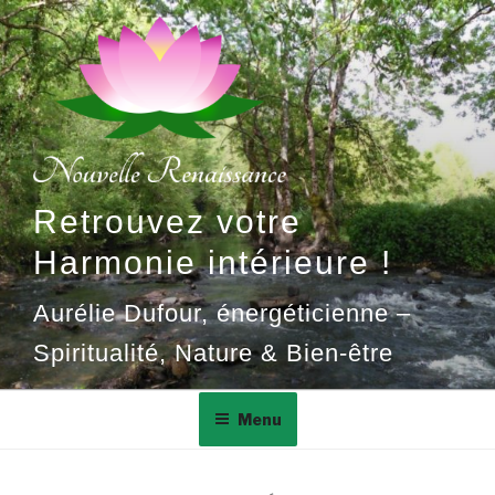
Aller
au
contenu
principal
Retrouvez votre
Harmonie intérieure !
Aurélie Dufour, énergéticienne –
Spiritualité, Nature & Bien-être
Menu