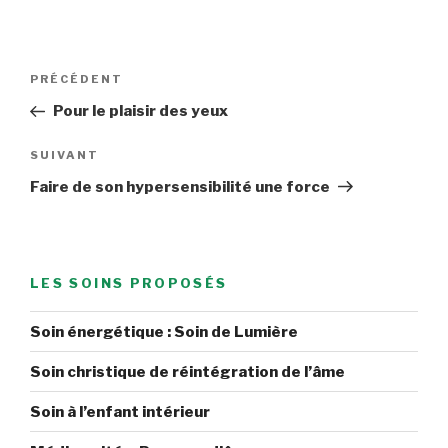
Navigation
Article
PRÉCÉDENT
de
précédent
Pour le plaisir des yeux
l’article
Article
SUIVANT
suivant
Faire de son hypersensibilité une force
LES SOINS PROPOSÉS
Soin énergétique : Soin de Lumière
Soin christique de réintégration de l’âme
Soin à l’enfant intérieur