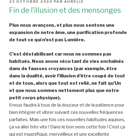
PUBLIÉ
23 OCTOBRE 2020
PAR
AURÉLIE
LE
Fin de l’illusion et des mensonges
Plus nous avançons, et plus nous sentons une
expansion de notre âme, une purification profonde
de tout ce qui n’est pas Lumière.
C’est déstabilisant car nous ne sommes pas
habitués. Nous avons vécu tant de vies enchaînés
dans de fausses croyances (par exemple, être
dans la dualité, avoir l’illusion d’être coupé de tout
et de tous, alors que tout est relié, ne fait qu’Un
et que nous sommes nettement plus que notre
petit corps physique).
Il nous faudra à tous de la douceur et de la patience pour
bien intégrer et vibrer suivant ces nouvelles fréquences
parfaites. Mais une fois ces nouvelles habitudes aquises,
ça va aller très vite ! Dans le bon sens cette fois ! C’est ça
qui est magnifique, merveilleux et une excellente