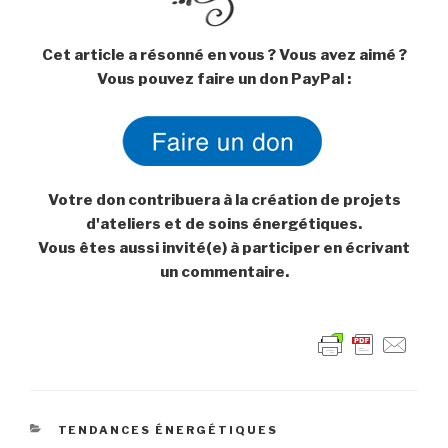
Cet article a résonné en vous ? Vous avez aimé ?
Vous pouvez faire un don PayPal :
Votre don contribuera à la création de projets
d'ateliers et de soins énergétiques.
Vous êtes aussi invité(e) à participer en écrivant
un commentaire.
CATÉGORIES
TENDANCES ÉNERGÉTIQUES