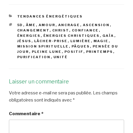
CATÉGORIES
TENDANCES ÉNERGÉTIQUES
ÉTIQUETTES
5D
,
ÂME
,
AMOUR
,
ANCRAGE
,
ASCENSION
,
CHANGEMENT
,
CHRIST
,
CONFIANCE
,
ÉNERGIES
,
ÉNERGIES CHRISTIQUES
,
GAÏA
,
JÉSUS
,
LÂCHER-PRISE
,
LUMIÈRE
,
MAGIE
,
MISSION SPIRITUELLE
,
PÂQUES
,
PENSÉE DU
JOUR
,
PLEINE LUNE
,
POSITIF
,
PRINTEMPS
,
PURIFICATION
,
UNITÉ
Laisser un commentaire
Votre adresse e-mail ne sera pas publiée.
Les champs
obligatoires sont indiqués avec
*
Commentaire
*