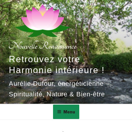
Aller
au
contenu
principal
Retrouvez votre
Harmonie intérieure !
Aurélie Dufour, énergéticienne –
Spiritualité, Nature & Bien-être
Menu