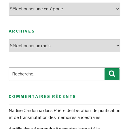
Catégories
ARCHIVES
Archives
Recherche
Reche
pour
:
COMMENTAIRES RÉCENTS
Nadine Cardonna
dans
Prière de libération, de purification
et de transmutation des mémoires ancestrales
Aurélie
dans
Apprendre à accepter l’ego et à le