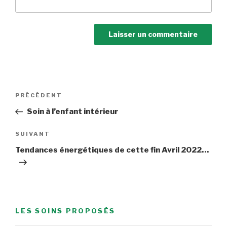
Navigation
Article
PRÉCÉDENT
de
précédent
Soin à l’enfant intérieur
l’article
Article
SUIVANT
suivant
Tendances énergétiques de cette fin Avril 2022…
LES SOINS PROPOSÉS