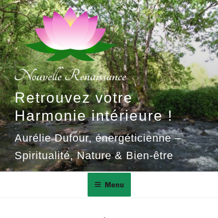
Aller
au
contenu
principal
Retrouvez votre
Harmonie intérieure !
Aurélie Dufour, énergéticienne –
Spiritualité, Nature & Bien-être
Menu