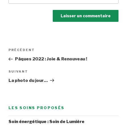
Navigation
Article
PRÉCÉDENT
de
précédent
Pâques 2022 : Joie & Renouveau !
l’article
Article
SUIVANT
suivant
La photo du jour…
LES SOINS PROPOSÉS
Soin énergétique : Soin de Lumière