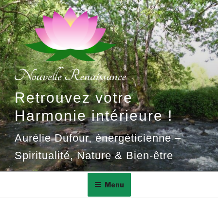
Aller
au
contenu
principal
Retrouvez votre
Harmonie intérieure !
Aurélie Dufour, énergéticienne –
Spiritualité, Nature & Bien-être
Menu