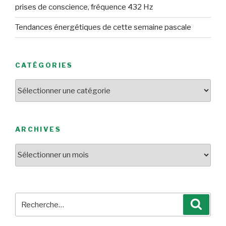
prises de conscience, fréquence 432 Hz
Tendances énergétiques de cette semaine pascale
CATÉGORIES
Catégories
ARCHIVES
Archives
Recherche
Reche
pour
: