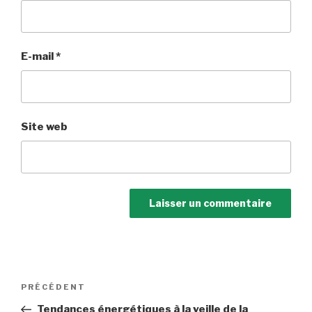
E-mail
*
Site web
Navigation
Article
PRÉCÉDENT
de
précédent
Tendances énergétiques à la veille de la