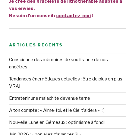
Je crée des bracelets de lithothérapie adaptés à
vos envies.
Besoin d'un conseil :
contactez-moi
!
ARTICLES RÉCENTS
Conscience des mémoires de souffrance de nos
ancêtres
Tendances énergétiques actuelles : être de plus en plus
VRAI
Entretenir une malachite devenue terne
A ton compte : « Aime-toi, et le Ciel t’aidera » ! :)
Nouvelle Lune en Gémeaux : optimisme à fond !
Juin 2026 : « bon allez, t’avances ?! »