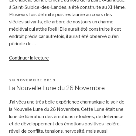
La chapelle Saint Clément, au nord de la Loire-Atlantique,
à Saint-Sulpice-des-Landes, a été construite au XIIIème.
Plusieurs fois détruite puis restaurée au cours des
siècles suivants, elle arbore de nos jours un charme
médiéval qui attire l’oeil ! Elle aurait été construite à cet
endroit précis car autrefois, il aurait été observé qu’en
période de …
de
Continuer la lecture
« La
chapelle
Saint
PUBLIÉ
28 NOVEMBRE 2019
LE
Clément
La Nouvelle Lune du 26 Novembre
(44540) »
J’ai vécu une très belle expérience chamanique le soir de
la Nouvelle Lune du 26 Novembre. Cette Lune était une
lune de libération des émotions refoulées, de délivrance
et de développement des émotions positives : colère,
réveil de conflits, tensions, nervosité, mais aussi