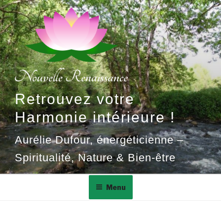
Aller
au
contenu
principal
Retrouvez votre
Harmonie intérieure !
Aurélie Dufour, énergéticienne –
Spiritualité, Nature & Bien-être
Menu