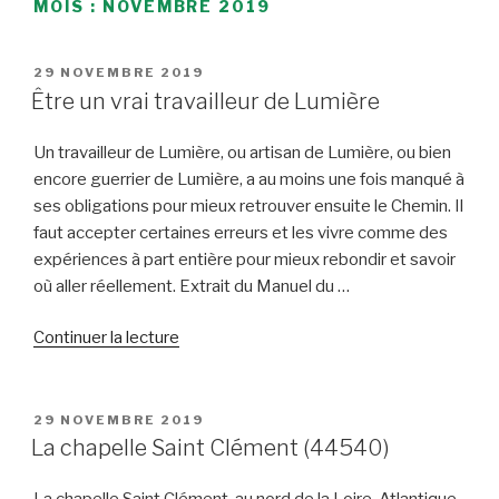
MOIS :
NOVEMBRE 2019
PUBLIÉ
29 NOVEMBRE 2019
LE
Être un vrai travailleur de Lumière
Un travailleur de Lumière, ou artisan de Lumière, ou bien
encore guerrier de Lumière, a au moins une fois manqué à
ses obligations pour mieux retrouver ensuite le Chemin. Il
faut accepter certaines erreurs et les vivre comme des
expériences à part entière pour mieux rebondir et savoir
où aller réellement. Extrait du Manuel du …
de
Continuer la lecture
« Être
un
vrai
PUBLIÉ
29 NOVEMBRE 2019
LE
travailleur
La chapelle Saint Clément (44540)
de
Lumière »