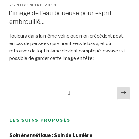
d’âmes,
PUBLIÉ
25 NOVEMBRE 2019
LE
par
L’image de l’eau boueuse pour esprit
Yann
embrouillé…
Lipnick »
Toujours dans la même veine que mon précédent post,
en cas de pensées qui « tirent vers le bas », et où
retrouver de l’optimisme devient compliqué, essayez si
possible de garder cette image en tête :
Pagination
Pag
Page
1
suiv
des
publications
LES SOINS PROPOSÉS
Soin énergétique : Soin de Lumière