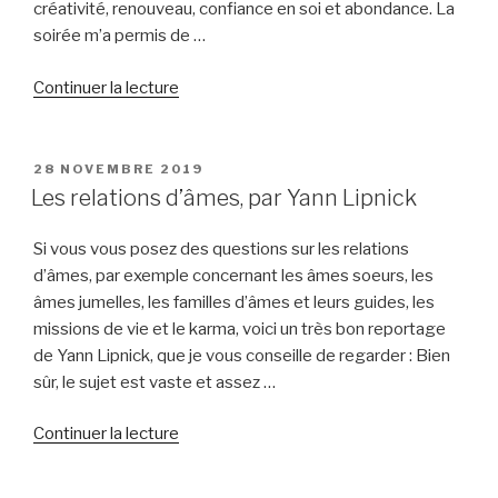
créativité, renouveau, confiance en soi et abondance. La
soirée m’a permis de …
de
Continuer la lecture
« La
Nouvelle
Lune
PUBLIÉ
28 NOVEMBRE 2019
LE
du
Les relations d’âmes, par Yann Lipnick
26
Novembre »
Si vous vous posez des questions sur les relations
d’âmes, par exemple concernant les âmes soeurs, les
âmes jumelles, les familles d’âmes et leurs guides, les
missions de vie et le karma, voici un très bon reportage
de Yann Lipnick, que je vous conseille de regarder : Bien
sûr, le sujet est vaste et assez …
de
Continuer la lecture
« Les
relations