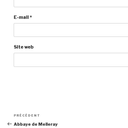
E-mail
*
Site web
Navigation
Article
PRÉCÉDENT
de
précédent
Abbaye de Melleray