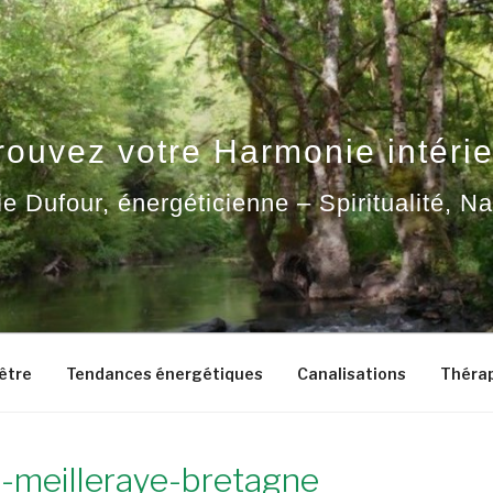
rouvez votre Harmonie intérie
ie Dufour, énergéticienne – Spiritualité, N
-être
Tendances énergétiques
Canalisations
Thérap
e-meilleraye-bretagne