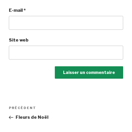
E-mail
*
Site web
Navigation
Article
PRÉCÉDENT
de
précédent
Fleurs de Noël
l’article