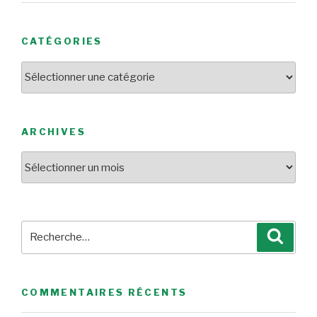
CATÉGORIES
Catégories
ARCHIVES
Archives
Recherche
Reche
pour
:
COMMENTAIRES RÉCENTS