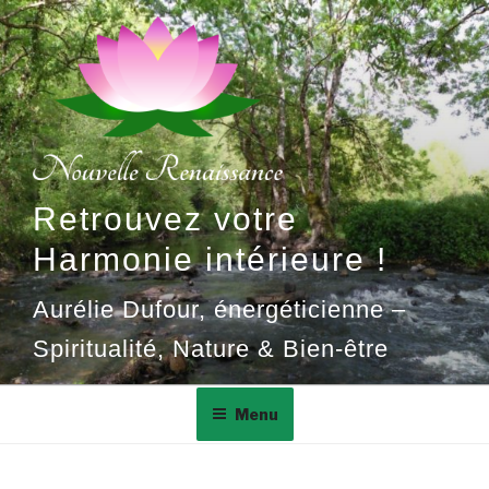
Aller
au
contenu
principal
Retrouvez votre
Harmonie intérieure !
Aurélie Dufour, énergéticienne –
Spiritualité, Nature & Bien-être
Menu