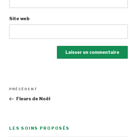
Site web
Navigation
Article
PRÉCÉDENT
de
précédent
Fleurs de Noël
l’article
LES SOINS PROPOSÉS