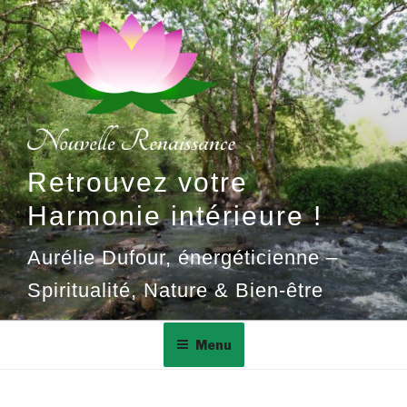
Aller
au
contenu
principal
Retrouvez votre
Harmonie intérieure !
Aurélie Dufour, énergéticienne –
Spiritualité, Nature & Bien-être
Menu