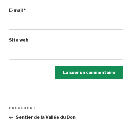
E-mail
*
Site web
Navigation
Article
PRÉCÉDENT
de
précédent
Sentier de la Vallée du Don
l’article