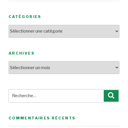
CATÉGORIES
Catégories
ARCHIVES
Archives
Recherche
Reche
pour
:
COMMENTAIRES RÉCENTS