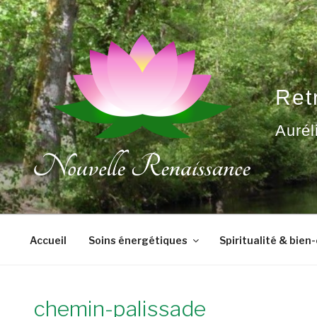
Aller
au
contenu
principal
Ret
Aurél
Accueil
Soins énergétiques
Spiritualité & bien
chemin-palissade