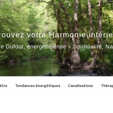
rouvez votre Harmonie intérie
ie Dufour, énergéticienne – Spiritualité, N
-être
Tendances énergétiques
Canalisations
Thérap