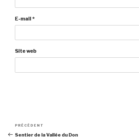
E-mail
*
Site web
Navigation
Article
PRÉCÉDENT
de
précédent
Sentier de la Vallée du Don