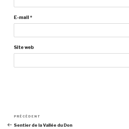
E-mail
*
Site web
Navigation
Article
PRÉCÉDENT
de
précédent
Sentier de la Vallée du Don