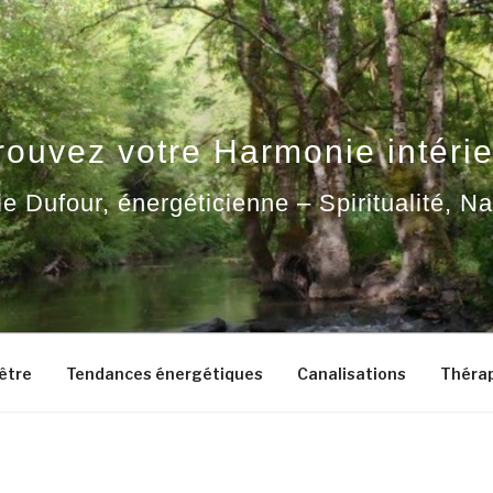
rouvez votre Harmonie intérie
ie Dufour, énergéticienne – Spiritualité, N
-être
Tendances énergétiques
Canalisations
Thérap