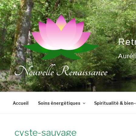
Aller
au
contenu
principal
Ret
Aurél
Accueil
Soins énergétiques
Spiritualité & bien
cyste-sauvage