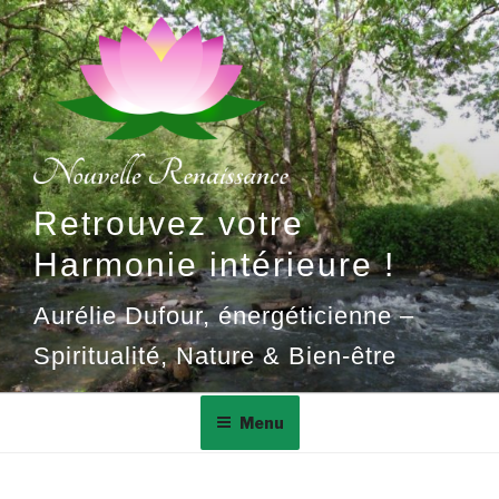
Aller
au
contenu
principal
Retrouvez votre
Harmonie intérieure !
Aurélie Dufour, énergéticienne –
Spiritualité, Nature & Bien-être
Menu