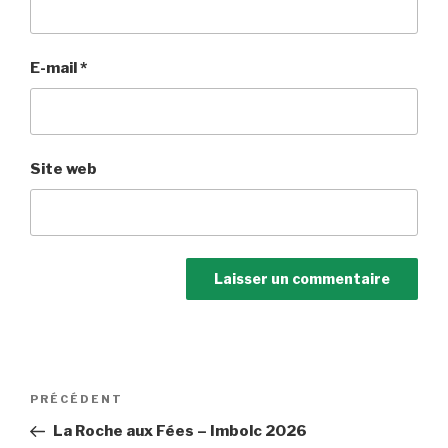
E-mail
*
Site web
Navigation
Article
PRÉCÉDENT
de
précédent
La Roche aux Fées – Imbolc 2026
l’article