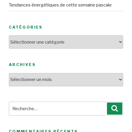
Tendances énergétiques de cette semaine pascale
CATÉGORIES
Catégories
ARCHIVES
Archives
Recherche
Reche
pour
:
COMMENTAIRES RÉCENTS