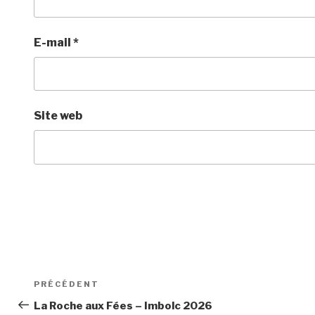
E-mail
*
Site web
Navigation
Article
PRÉCÉDENT
de
précédent
La Roche aux Fées – Imbolc 2026