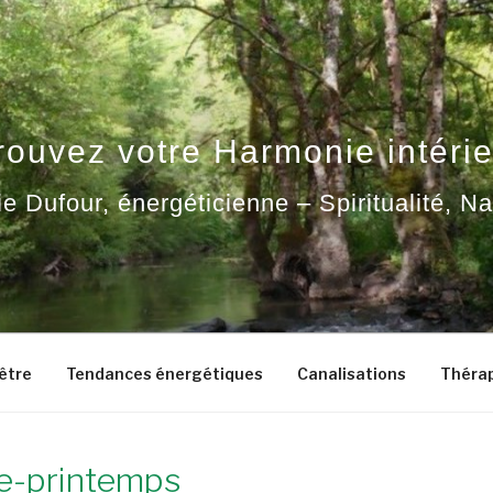
rouvez votre Harmonie intérie
ie Dufour, énergéticienne – Spiritualité, N
-être
Tendances énergétiques
Canalisations
Thérap
-de-printemps