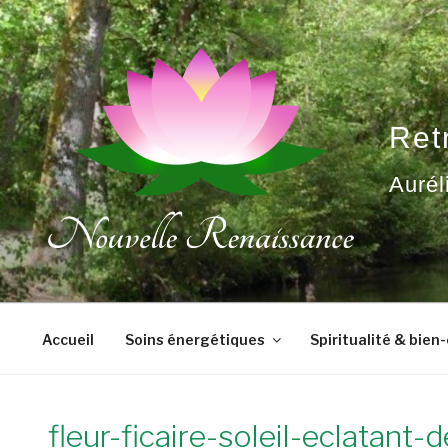
Aller
au
contenu
principal
Ret
Aurél
Accueil
Soins énergétiques
Spiritualité & bien
fleur-ficaire-soleil-eclatant