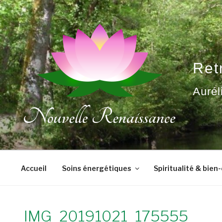
Aller
au
contenu
principal
Ret
Aurél
Accueil
Soins énergétiques
Spiritualité & bien
IMG_20191021_175555