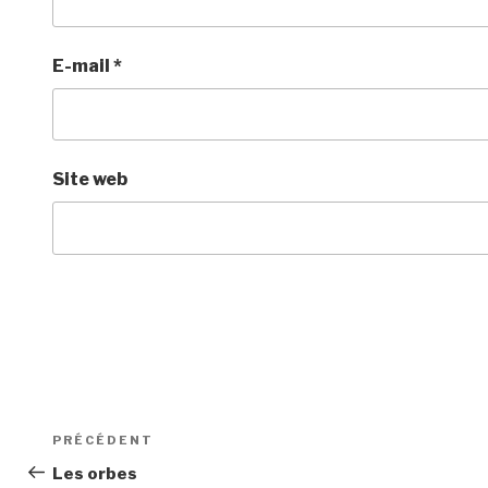
E-mail
*
Site web
Navigation
Article
PRÉCÉDENT
de
précédent
Les orbes