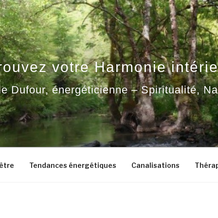
rouvez votre Harmonie intérie
ie Dufour, énergéticienne – Spiritualité, N
-être
Tendances énergétiques
Canalisations
Thérap