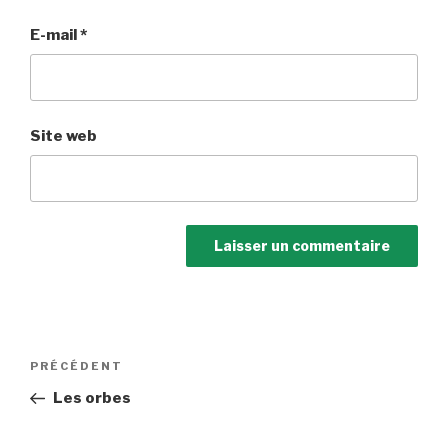
E-mail
*
Site web
Navigation
Article
PRÉCÉDENT
de
précédent
Les orbes
l’article