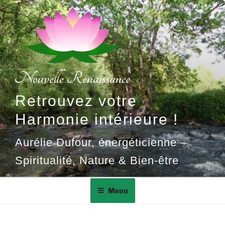
Aller
au
contenu
principal
Retrouvez votre
Harmonie intérieure !
Aurélie Dufour, énergéticienne –
Spiritualité, Nature & Bien-être
Menu