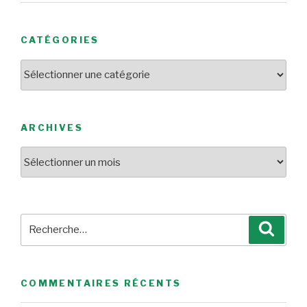
CATÉGORIES
Catégories
ARCHIVES
Archives
Recherche
Reche
pour
:
COMMENTAIRES RÉCENTS