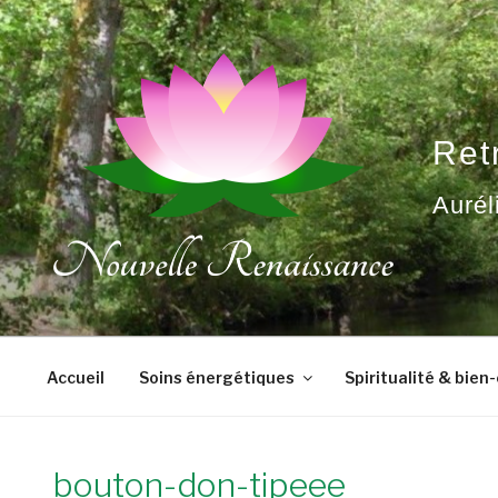
Aller
au
contenu
principal
Ret
Aurél
Accueil
Soins énergétiques
Spiritualité & bien
bouton-don-tipeee