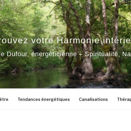
rouvez votre Harmonie intérie
ie Dufour, énergéticienne – Spiritualité, N
-être
Tendances énergétiques
Canalisations
Thérap