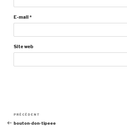
E-mail
*
Site web
Navigation
Article
PRÉCÉDENT
de
précédent
bouton-don-tipeee