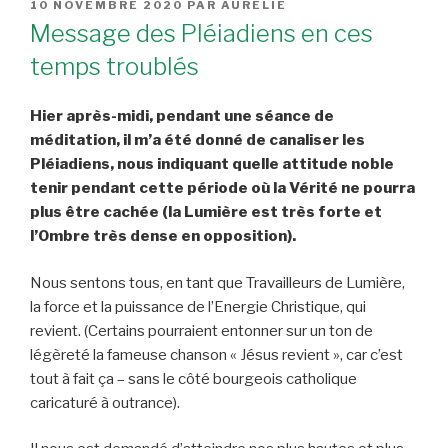
PUBLIÉ
10 NOVEMBRE 2020
PAR
AURÉLIE
LE
Message des Pléiadiens en ces
temps troublés
Hier après-midi, pendant une séance de
méditation, il m’a été donné de canaliser les
Pléiadiens, nous indiquant quelle attitude noble
tenir pendant cette période où la Vérité ne pourra
plus être cachée (la Lumière est très forte et
l’Ombre très dense en opposition).
Nous sentons tous, en tant que Travailleurs de Lumière,
la force et la puissance de l’Energie Christique, qui
revient. (Certains pourraient entonner sur un ton de
légèreté la fameuse chanson « Jésus revient », car c’est
tout à fait ça – sans le côté bourgeois catholique
caricaturé à outrance).