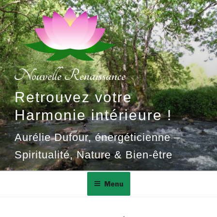
Aller
au
contenu
principal
Retrouvez votre
Harmonie intérieure !
Aurélie Dufour, énergéticienne –
Spiritualité, Nature & Bien-être
Menu