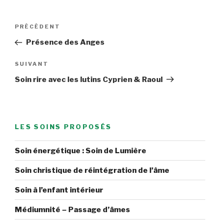
Navigation
Article
PRÉCÉDENT
de
précédent
Présence des Anges
l’article
Article
SUIVANT
suivant
Soin rire avec les lutins Cyprien & Raoul
LES SOINS PROPOSÉS
Soin énergétique : Soin de Lumière
Soin christique de réintégration de l’âme
Soin à l’enfant intérieur
Médiumnité – Passage d’âmes