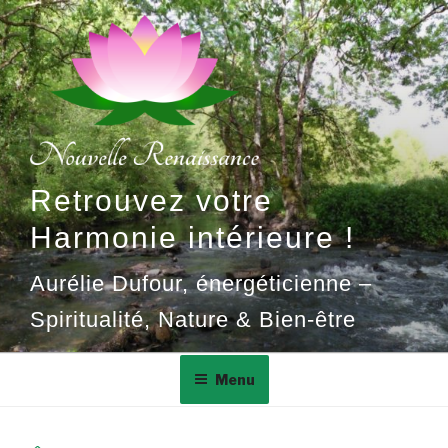
Aller
au
contenu
principal
Retrouvez votre
Harmonie intérieure !
Aurélie Dufour, énergéticienne –
Spiritualité, Nature & Bien-être
Menu