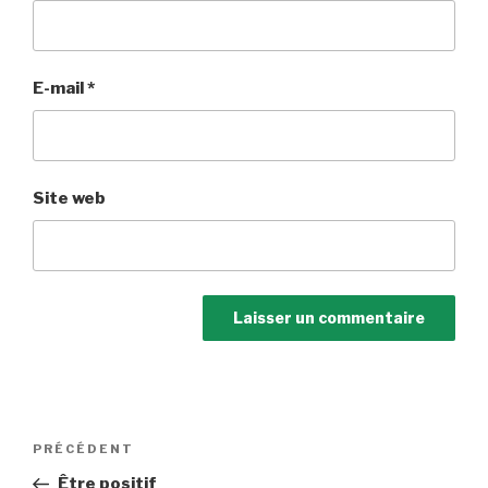
E-mail
*
Site web
Navigation
Article
PRÉCÉDENT
de
précédent
Être positif