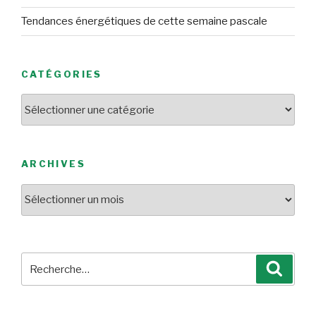
Tendances énergétiques de cette semaine pascale
CATÉGORIES
Catégories
ARCHIVES
Archives
Recherche
Reche
pour
: