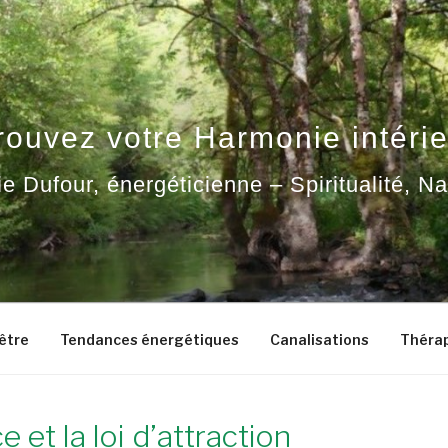
rouvez votre Harmonie intérie
ie Dufour, énergéticienne – Spiritualité, N
-être
Tendances énergétiques
Canalisations
Thérap
 et la loi d’attraction