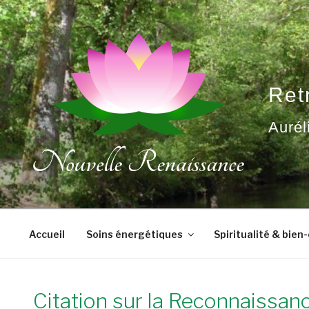
Aller
au
contenu
principal
Ret
Aurél
Accueil
Soins énergétiques
Spiritualité & bien
Citation sur la Reconnaissance