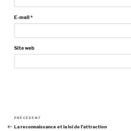
E-mail
*
Site web
Navigation
Article
PRÉCÉDENT
de
précédent
La reconnaissance et la loi de l’attraction