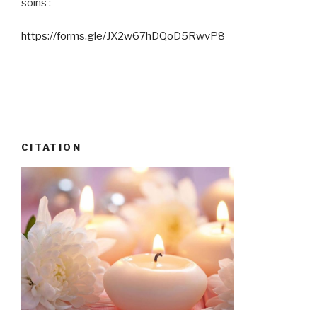
soins :
https://forms.gle/JX2w67hDQoD5RwvP8
CITATION