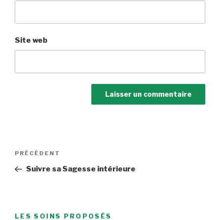
Site web
Navigation
Article
PRÉCÉDENT
de
précédent
Suivre sa Sagesse intérieure
l’article
LES SOINS PROPOSÉS