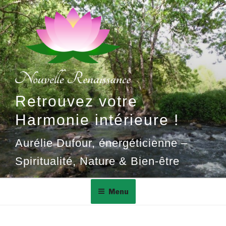
Aller
au
contenu
principal
Retrouvez votre
Harmonie intérieure !
Aurélie Dufour, énergéticienne –
Spiritualité, Nature & Bien-être
Menu