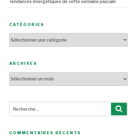
Tendances énergétiques de cette semaine pascale
CATÉGORIES
Catégories
ARCHIVES
Archives
Recherche
Reche
pour
:
COMMENTAIRES RÉCENTS