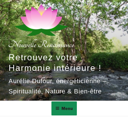
Aller
au
contenu
principal
Retrouvez votre
Harmonie intérieure !
Aurélie Dufour, énergéticienne –
Spiritualité, Nature & Bien-être
Menu