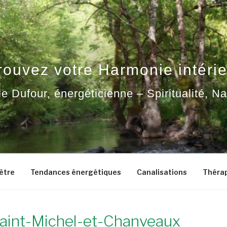
rouvez votre Harmonie intérie
ie Dufour, énergéticienne – Spiritualité, N
-être
Tendances énergétiques
Canalisations
Thérap
 Saint-Michel-et-Chanveaux