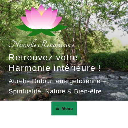
Aller
au
contenu
principal
Retrouvez votre
Harmonie intérieure !
Aurélie Dufour, énergéticienne –
Spiritualité, Nature & Bien-être
Menu