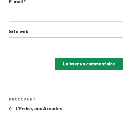
E-mail
*
Site web
Navigation
Article
PRÉCÉDENT
de
précédent
L’Erdre, aux Arcades
l’article