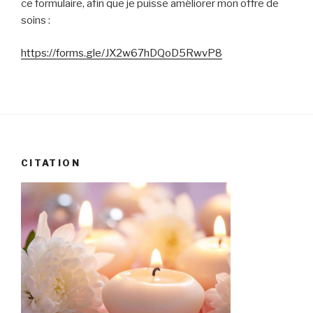
ce formulaire, afin que je puisse améliorer mon offre de
soins :
https://forms.gle/JX2w67hDQoD5RwvP8
CITATION