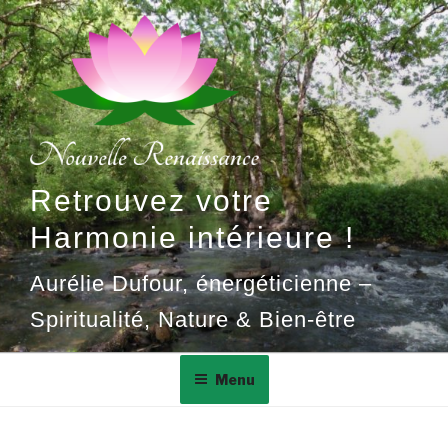
Aller
au
contenu
principal
Retrouvez votre
Harmonie intérieure !
Aurélie Dufour, énergéticienne –
Spiritualité, Nature & Bien-être
Menu