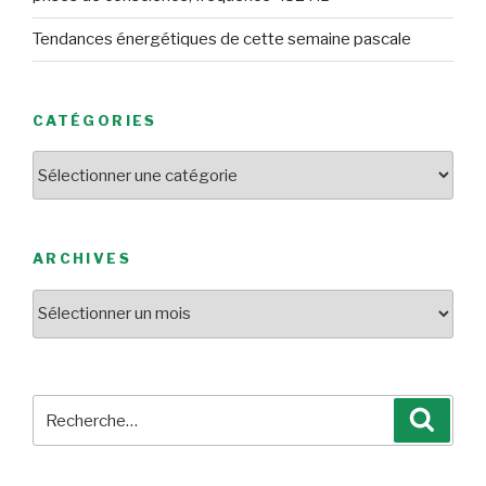
Tendances énergétiques de cette semaine pascale
CATÉGORIES
Catégories
ARCHIVES
Archives
Recherche
Reche
pour
: