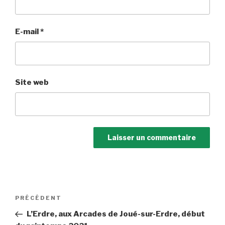
E-mail
*
Site web
Navigation
Article
PRÉCÉDENT
de
précédent
L’Erdre, aux Arcades de Joué-sur-Erdre, début
l’article