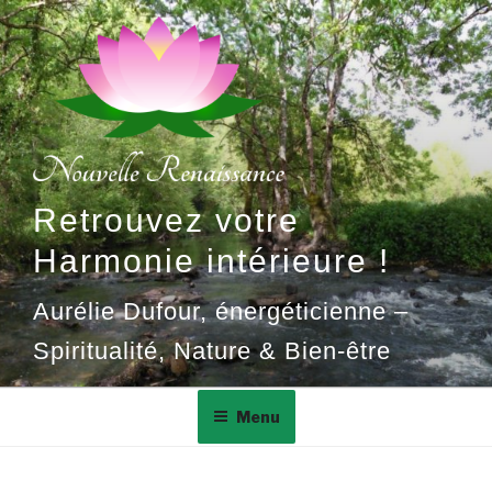
Aller
au
contenu
principal
Retrouvez votre
Harmonie intérieure !
Aurélie Dufour, énergéticienne –
Spiritualité, Nature & Bien-être
Menu