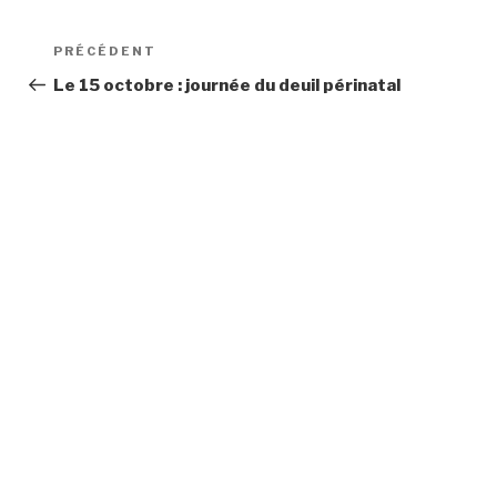
Navigation
Article
PRÉCÉDENT
de
précédent
Le 15 octobre : journée du deuil périnatal
l’article