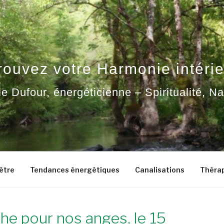
rouvez votre Harmonie intérie
ie Dufour, énergéticienne – Spiritualité, N
-être
Tendances énergétiques
Canalisations
Thérap
he pour nos anges, le 15