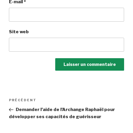
E-mail
*
Site web
Navigation
Article
PRÉCÉDENT
de
précédent
Demander l’aide de l’Archange Raphaël pour
l’article
développer ses capacités de guérisseur