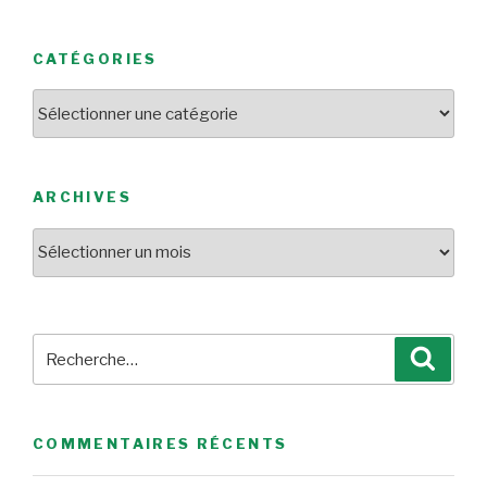
CATÉGORIES
Catégories
ARCHIVES
Archives
Recherche
Reche
pour
:
COMMENTAIRES RÉCENTS