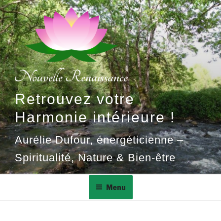
Aller
au
contenu
principal
Retrouvez votre
Harmonie intérieure !
Aurélie Dufour, énergéticienne –
Spiritualité, Nature & Bien-être
Menu