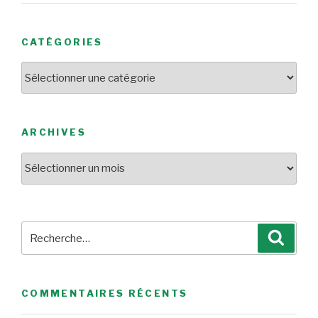
CATÉGORIES
Catégories
ARCHIVES
Archives
Recherche
Reche
pour
:
COMMENTAIRES RÉCENTS