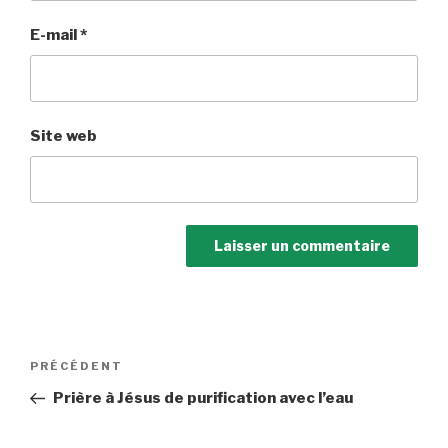
E-mail
*
Site web
Navigation
Article
PRÉCÉDENT
de
précédent
Prière à Jésus de purification avec l’eau
l’article