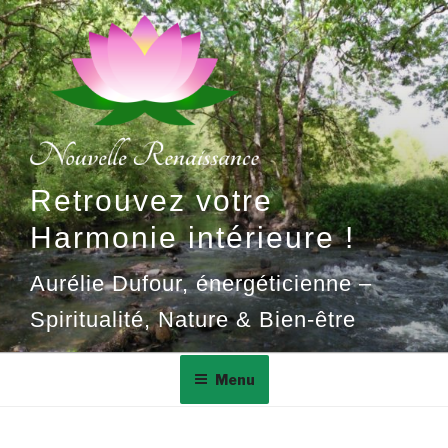
Aller
au
contenu
principal
Retrouvez votre
Harmonie intérieure !
Aurélie Dufour, énergéticienne –
Spiritualité, Nature & Bien-être
Menu