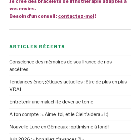
Je crée des bracelets de lithothérapie adaptés à
vos envies.
Besoin d'un conseil :
contactez-moi
!
ARTICLES RÉCENTS
Conscience des mémoires de souffrance de nos
ancêtres
Tendances énergétiques actuelles : être de plus en plus
VRAI
Entretenir une malachite devenue terne
A ton compte : « Aime-toi, et le Ciel t’aidera » ! :)
Nouvelle Lune en Gémeaux : optimisme à fond !
Juin 2026 : « bon allez, t’avances ?! »