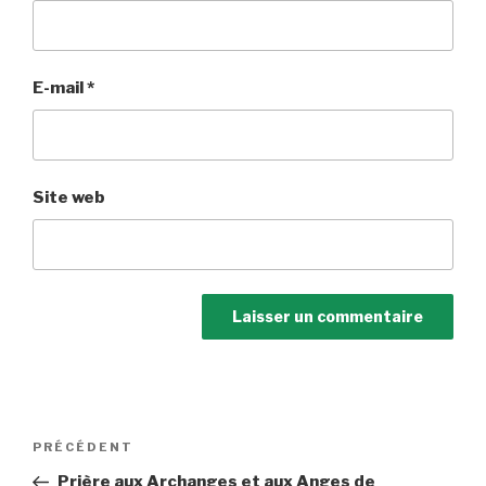
E-mail
*
Site web
Navigation
Article
PRÉCÉDENT
de
précédent
Prière aux Archanges et aux Anges de