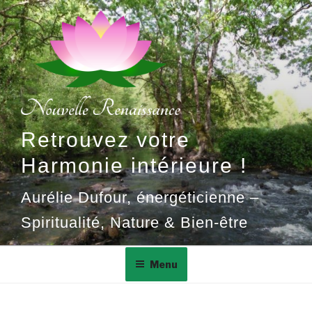
Aller
au
contenu
principal
Retrouvez votre
Harmonie intérieure !
Aurélie Dufour, énergéticienne –
Spiritualité, Nature & Bien-être
Menu