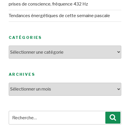
prises de conscience, fréquence 432 Hz
Tendances énergétiques de cette semaine pascale
CATÉGORIES
Catégories
ARCHIVES
Archives
Recherche
Reche
pour
: