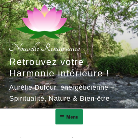
Aller
au
contenu
principal
Retrouvez votre
Harmonie intérieure !
Aurélie Dufour, énergéticienne –
Spiritualité, Nature & Bien-être
Menu