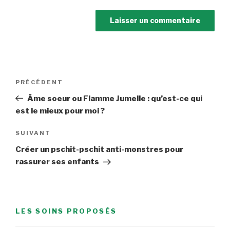
Navigation
Article
PRÉCÉDENT
de
précédent
Âme soeur ou Flamme Jumelle : qu’est-ce qui
l’article
est le mieux pour moi ?
Article
SUIVANT
suivant
Créer un pschit-pschit anti-monstres pour
rassurer ses enfants
LES SOINS PROPOSÉS