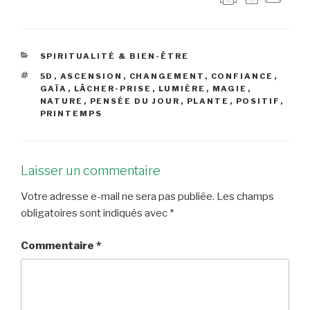
CATÉGORIES
SPIRITUALITÉ & BIEN-ÊTRE
ÉTIQUETTES
5D
,
ASCENSION
,
CHANGEMENT
,
CONFIANCE
,
GAÏA
,
LÂCHER-PRISE
,
LUMIÈRE
,
MAGIE
,
NATURE
,
PENSÉE DU JOUR
,
PLANTE
,
POSITIF
,
PRINTEMPS
Laisser un commentaire
Votre adresse e-mail ne sera pas publiée.
Les champs
obligatoires sont indiqués avec
*
Commentaire
*