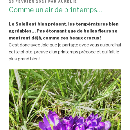
PUBLIÉ
23 FÉVRIER 2021
PAR
AURÉLIE
LE
Comme un air de printemps…
Le Soleil est bien présent, les températures bien
agréables… Pas étonnant que de belles fleurs se
montrent déjà, comme ces beaux crocus !
C’est donc avec Joie que je partage avec vous aujourd’hui
cette photo, preuve d’un printemps précoce et qui fait le
plus grand bien !