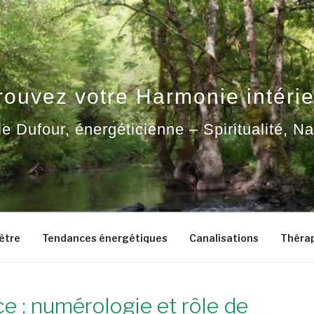
rouvez votre Harmonie intérie
ie Dufour, énergéticienne – Spiritualité, N
-être
Tendances énergétiques
Canalisations
Thérap
e : numérologie et rôle de