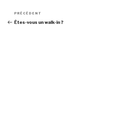
Navigation
Article
PRÉCÉDENT
de
précédent
Êtes-vous un walk-in ?
l’article