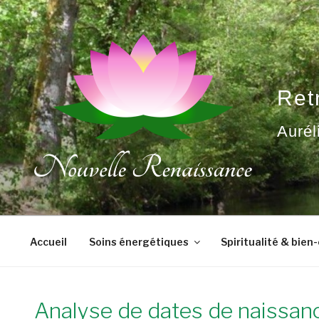
Aller
au
contenu
principal
Ret
Aurél
Accueil
Soins énergétiques
Spiritualité & bien
Analyse de dates de naissanc