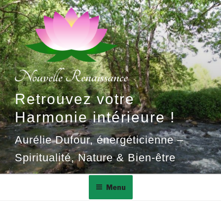
Aller
au
contenu
principal
Retrouvez votre
Harmonie intérieure !
Aurélie Dufour, énergéticienne –
Spiritualité, Nature & Bien-être
Menu