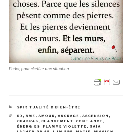
Parler, pour clarifier une situation
CATÉGORIES
SPIRITUALITÉ & BIEN-ÊTRE
ÉTIQUETTES
5D
,
ÂME
,
AMOUR
,
ANCRAGE
,
ASCENSION
,
CHAKRAS
,
CHANGEMENT
,
CONFIANCE
,
ÉNERGIES
,
FLAMME VIOLETTE
,
GAÏA
,
LÂCHER-PRISE
,
LUMIÈRE
,
MAGIE
,
MISSION