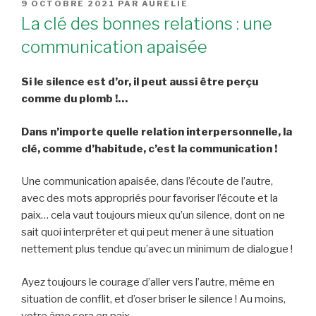
PUBLIÉ
9 OCTOBRE 2021
PAR
AURÉLIE
LE
La clé des bonnes relations : une
communication apaisée
Si le silence est d’or, il peut aussi être perçu
comme du plomb !…
Dans n’importe quelle relation interpersonnelle, la
clé, comme d’habitude, c’est la communication !
Une communication apaisée, dans l’écoute de l’autre,
avec des mots appropriés pour favoriser l’écoute et la
paix… cela vaut toujours mieux qu’un silence, dont on ne
sait quoi interpréter et qui peut mener à une situation
nettement plus tendue qu’avec un minimum de dialogue !
Ayez toujours le courage d’aller vers l’autre, même en
situation de conflit, et d’oser briser le silence ! Au moins,
votre âme sera en paix…