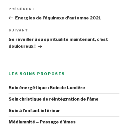
Navigation
Article
PRÉCÉDENT
de
précédent
Energies de l’équinoxe d’automne 2021
l’article
Article
SUIVANT
suivant
Se réveiller à sa spiritualité maintenant, c’est
douloureux !
LES SOINS PROPOSÉS
Soin énergétique : Soin de Lumière
Soin christique de réintégration de l’âme
Soin à l’enfant intérieur
Médiumnité – Passage d’âmes