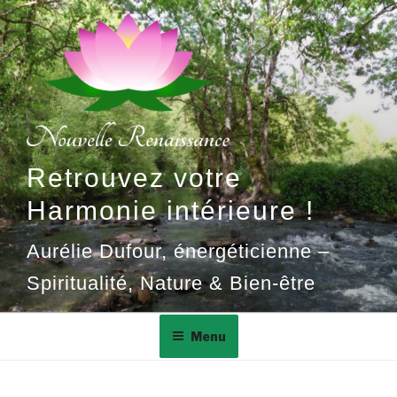
Aller
au
contenu
principal
Retrouvez votre
Harmonie intérieure !
Aurélie Dufour, énergéticienne –
Spiritualité, Nature & Bien-être
Menu