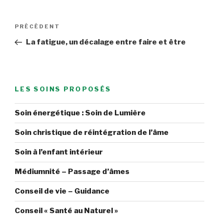
Navigation
Article
PRÉCÉDENT
de
précédent
La fatigue, un décalage entre faire et être
l’article
LES SOINS PROPOSÉS
Soin énergétique : Soin de Lumière
Soin christique de réintégration de l’âme
Soin à l’enfant intérieur
Médiumnité – Passage d’âmes
Conseil de vie – Guidance
Conseil « Santé au Naturel »