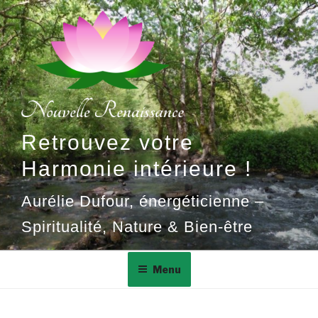
Aller
au
contenu
principal
Retrouvez votre
Harmonie intérieure !
Aurélie Dufour, énergéticienne –
Spiritualité, Nature & Bien-être
Menu