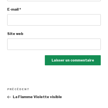
E-mail
*
Site web
Navigation
Article
PRÉCÉDENT
de
précédent
La Flamme Violette visible
l’article