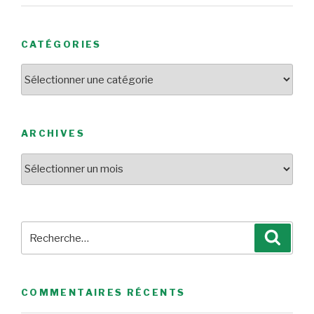
CATÉGORIES
Catégories
ARCHIVES
Archives
Recherche
Reche
pour
:
COMMENTAIRES RÉCENTS