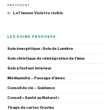
Navigation
Article
PRÉCÉDENT
de
précédent
La Flamme Violette visible
l’article
LES SOINS PROPOSÉS
Soin énergétique : Soin de Lumière
Soin christique de réintégration de l’âme
Soin à l’enfant intérieur
Médiumnité – Passage d’âmes
Conseil de vie – Guidance
Conseil « Santé au Naturel »
Tirage de cartes Oracles