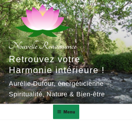
Aller
au
contenu
principal
Retrouvez votre
Harmonie intérieure !
Aurélie Dufour, énergéticienne –
Spiritualité, Nature & Bien-être
Menu