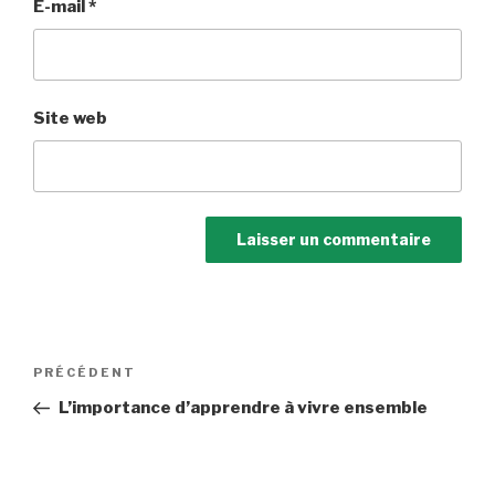
E-mail
*
Site web
Navigation
Article
PRÉCÉDENT
de
précédent
L’importance d’apprendre à vivre ensemble
l’article