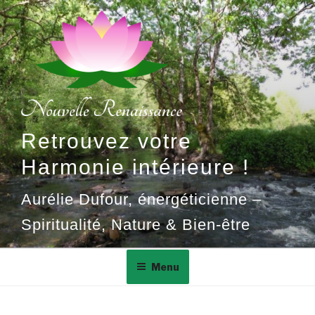
Aller
au
contenu
principal
Retrouvez votre
Harmonie intérieure !
Aurélie Dufour, énergéticienne –
Spiritualité, Nature & Bien-être
Menu