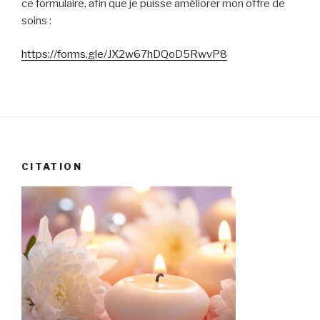
ce formulaire, afin que je puisse améliorer mon offre de
soins :
https://forms.gle/JX2w67hDQoD5RwvP8
CITATION