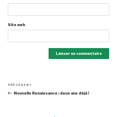
Site web
Navigation
Article
PRÉCÉDENT
de
précédent
Nouvelle Renaissance : deux ans déjà !
l’article