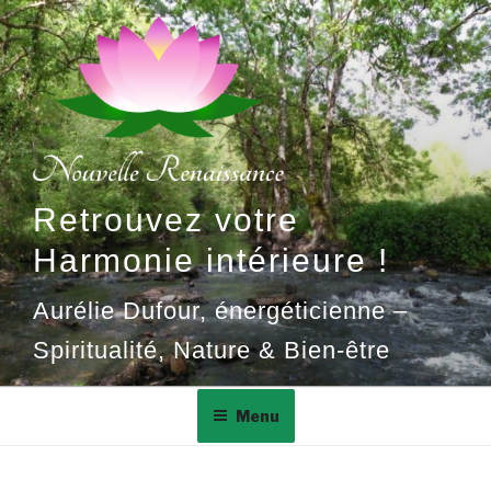
Aller
au
contenu
principal
Retrouvez votre
Harmonie intérieure !
Aurélie Dufour, énergéticienne –
Spiritualité, Nature & Bien-être
Menu