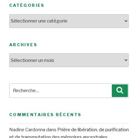
CATÉGORIES
Catégories
ARCHIVES
Archives
Recherche
Reche
pour
:
COMMENTAIRES RÉCENTS
Nadine Cardonna
dans
Prière de libération, de purification
et de transmutation des mémoires ancestrales