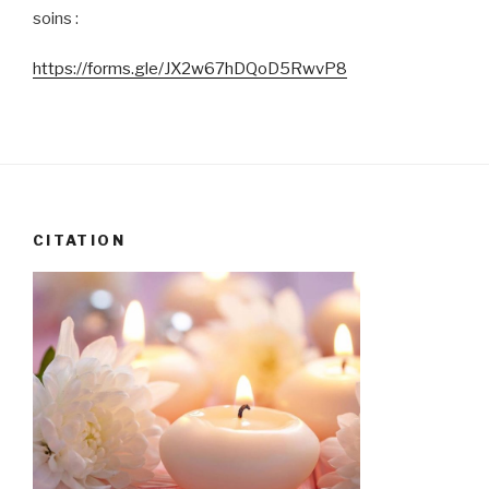
soins :
https://forms.gle/JX2w67hDQoD5RwvP8
CITATION