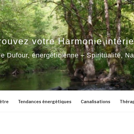
rouvez votre Harmonie intérie
ie Dufour, énergéticienne – Spiritualité, N
-être
Tendances énergétiques
Canalisations
Thérap