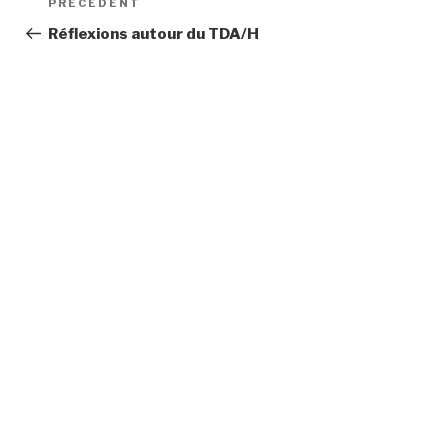
Article
PRÉCÉDENT
de
précédent
Réflexions autour du TDA/H
l’article