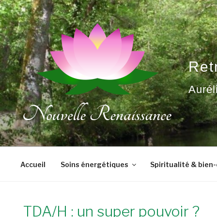
Aller
au
contenu
principal
Ret
Aurél
Accueil
Soins énergétiques
Spiritualité & bien
TDA/H : un super pouvoir ?