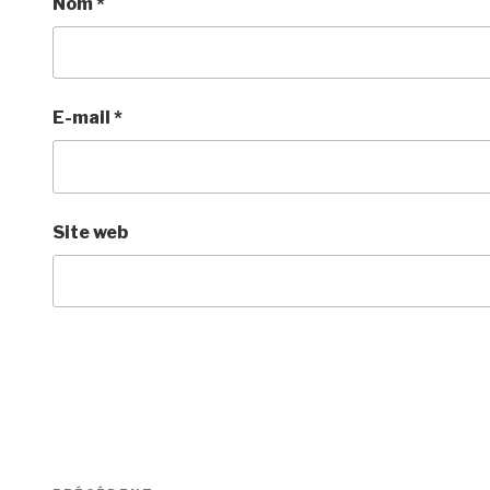
Nom
*
E-mail
*
Site web
Navigation