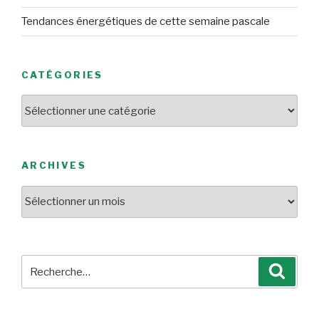
Tendances énergétiques de cette semaine pascale
CATÉGORIES
Catégories
ARCHIVES
Archives
Recherche
Reche
pour
: