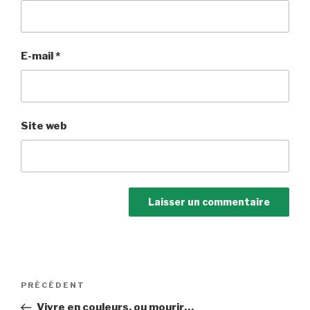
E-mail
*
Site web
Navigation
Article
PRÉCÉDENT
de
précédent
Vivre en couleurs, ou mourir…