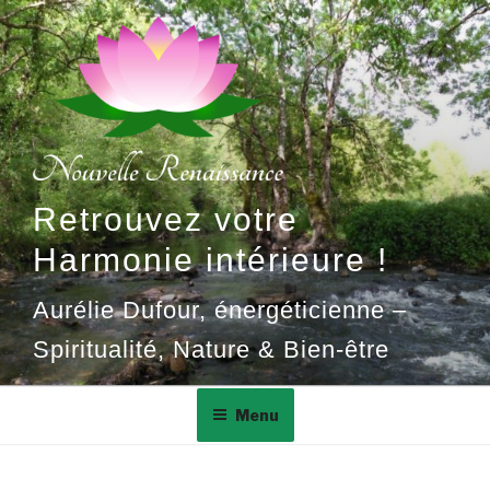
Aller
au
contenu
principal
Retrouvez votre
Harmonie intérieure !
Aurélie Dufour, énergéticienne –
Spiritualité, Nature & Bien-être
Menu