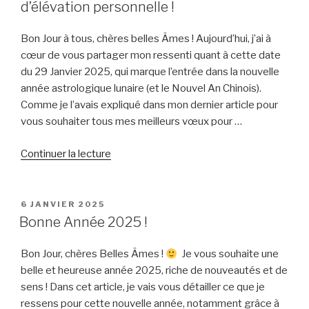
début
d’élévation personnelle !
de
printemps
Bon Jour à tous, chères belles Âmes ! Aujourd’hui, j’ai à
2025 »
cœur de vous partager mon ressenti quant à cette date
du 29 Janvier 2025, qui marque l’entrée dans la nouvelle
année astrologique lunaire (et le Nouvel An Chinois).
Comme je l’avais expliqué dans mon dernier article pour
vous souhaiter tous mes meilleurs vœux pour …
de
Continuer la lecture
« Nouvel
An
Chinois
PUBLIÉ
6 JANVIER 2025
LE
:
Bonne Année 2025 !
nouvelle
fréquence
Bon Jour, chères Belles Âmes !
Je vous souhaite une
d’élévation
belle et heureuse année 2025, riche de nouveautés et de
personnelle
sens ! Dans cet article, je vais vous détailler ce que je
! »
ressens pour cette nouvelle année, notamment grâce à