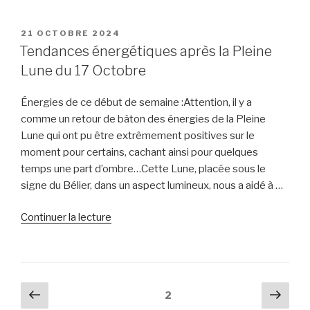
strike
dans
PUBLIÉ
21 OCTOBRE 2024
LE
les
Tendances énergétiques après la Pleine
émotions
Lune du 17 Octobre
! »
Énergies de ce début de semaine :Attention, il y a
comme un retour de bâton des énergies de la Pleine
Lune qui ont pu être extrêmement positives sur le
moment pour certains, cachant ainsi pour quelques
temps une part d’ombre…Cette Lune, placée sous le
signe du Bélier, dans un aspect lumineux, nous a aidé à …
de
Continuer la lecture
« Tendances
énergétiques
après
la
Pagination
Page
Pag
Page
2
Pleine