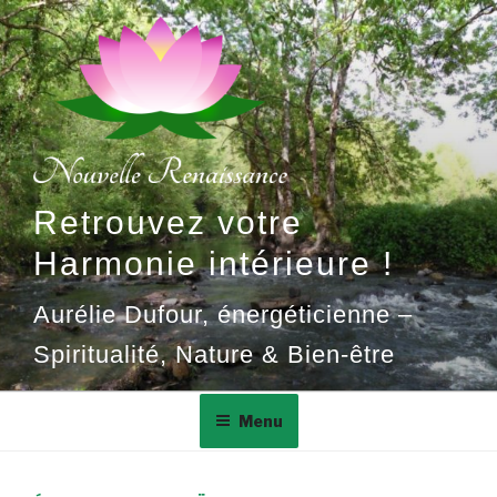
Aller
au
contenu
principal
Retrouvez votre
Harmonie intérieure !
Aurélie Dufour, énergéticienne –
Spiritualité, Nature & Bien-être
Menu