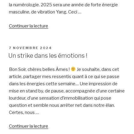
la numérologie. 2025 sera une année de forte énergie
masculine, de vibration Yang. Ceci …
de
Continuer la lecture
« Bonne
Année
2025
PUBLIÉ
7 NOVEMBRE 2024
LE
! »
Un strike dans les émotions !
Bon Soir, chères belles Âmes !
Je souhaite, dans cet
article, partager mes ressentis quant à ce qui se passe
dans les énergies cette semaine… Une impression de
mise en stand by, de pause, accompagnée d’une certaine
lourdeur, d’une sensation d’immobilisation qui pose
question et semble nous arrêter net dans notre élan.
Certes, nous …
de
Continuer la lecture
« Un