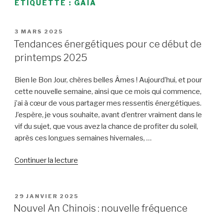
ÉTIQUETTE :
GAÏA
PUBLIÉ
3 MARS 2025
LE
Tendances énergétiques pour ce début de
printemps 2025
Bien le Bon Jour, chères belles Âmes ! Aujourd’hui, et pour
cette nouvelle semaine, ainsi que ce mois qui commence,
j’ai à cœur de vous partager mes ressentis énergétiques.
J’espère, je vous souhaite, avant d’entrer vraiment dans le
vif du sujet, que vous avez la chance de profiter du soleil,
après ces longues semaines hivernales, …
de
Continuer la lecture
« Tendances
énergétiques
pour
PUBLIÉ
29 JANVIER 2025
LE
ce
Nouvel An Chinois : nouvelle fréquence