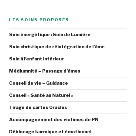
précédente
suiv
des
Lune
publications
du
17
LES SOINS PROPOSÉS
Octobre »
Soin énergétique : Soin de Lumière
Soin christique de réintégration de l’âme
Soin à l’enfant intérieur
Médiumnité – Passage d’âmes
Conseil de vie – Guidance
Conseil « Santé au Naturel »
Tirage de cartes Oracles
Accompagnement des victimes de PN
Déblocage karmique et émotionnel