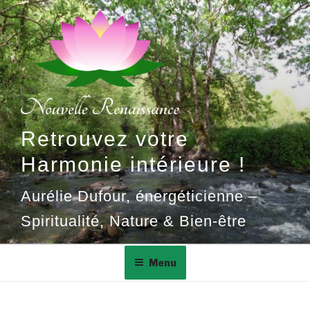
Aller
au
contenu
principal
Retrouvez votre
Harmonie intérieure !
Aurélie Dufour, énergéticienne –
Spiritualité, Nature & Bien-être
Menu