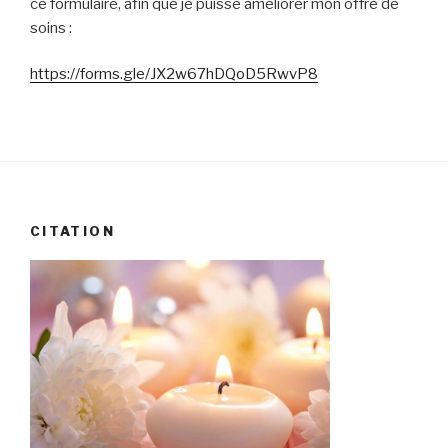
ce formulaire, afin que je puisse améliorer mon offre de
soins :
https://forms.gle/JX2w67hDQoD5RwvP8
CITATION