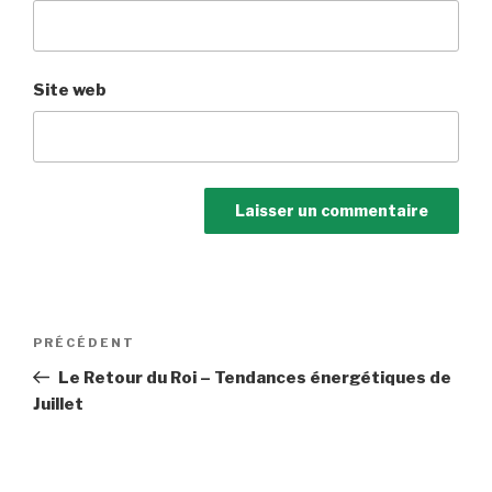
Site web
Navigation
Article
PRÉCÉDENT
de
précédent
Le Retour du Roi – Tendances énergétiques de
l’article
Juillet