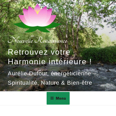
Aller
au
contenu
principal
Retrouvez votre
Harmonie intérieure !
Aurélie Dufour, énergéticienne –
Spiritualité, Nature & Bien-être
Menu