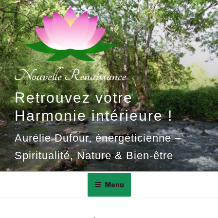
Aller
au
contenu
principal
Retrouvez votre
Harmonie intérieure !
Aurélie Dufour, énergéticienne –
Spiritualité, Nature & Bien-être
Menu