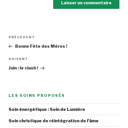
Navigation
Article
PRÉCÉDENT
de
précédent
Bonne Fête des Mères !
l’article
Article
SUIVANT
suivant
Juin : le clash !
LES SOINS PROPOSÉS
Soin énergétique : Soin de Lumière
Soin christique de réintégration de l’âme